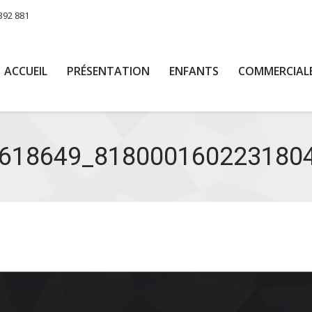
392 881
ACCUEIL
PRÉSENTATION
ENFANTS
COMMERCIAL
618649_818000160223180