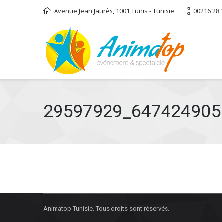
Avenue Jean Jaurès, 1001 Tunis - Tunisie
00216 28 
29597929_647424905
Animatop Tunisie. Tous droits sont réservés.