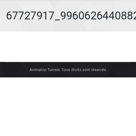
67727917_996062644088
Animatop Tunisie. Tous droits sont réservés.