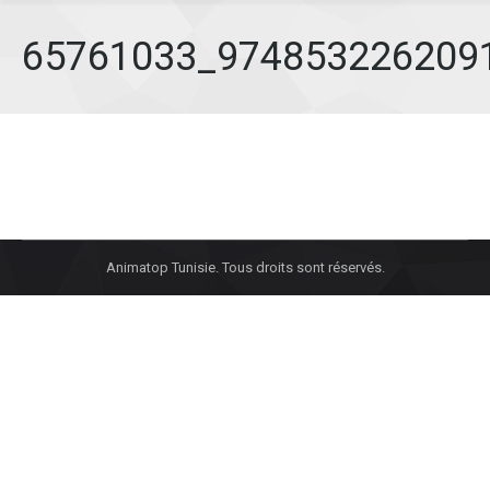
65761033_974853226209
Animatop Tunisie. Tous droits sont réservés.