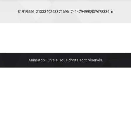
31919556_2133349253371696_7414794993937678336_n
Animatop Tunisie. Tous droits sont réservés.